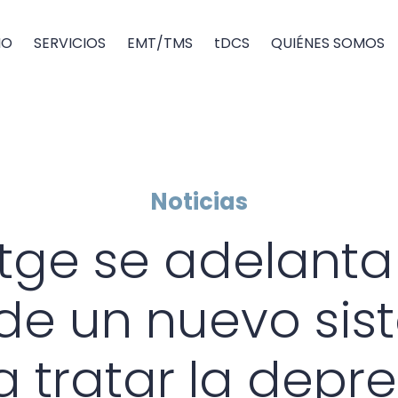
IO
SERVICIOS
EMT/TMS
tDCS
QUIÉNES SOMOS
Noticias
itge se adelanta
de un nuevo si
 tratar la depr