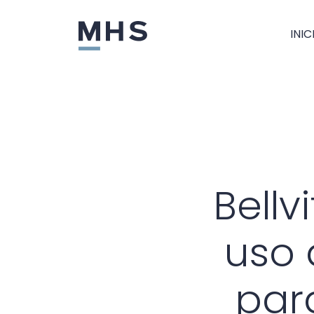
INIC
Bellv
uso 
para