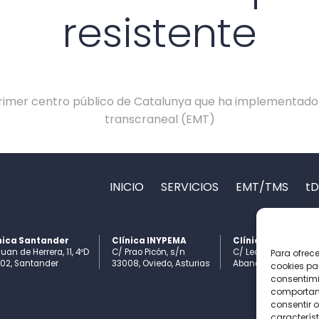
resistente
l primer centro público de Catalunya que ha implementad
transcraneal (EMT)
INICIO
SERVICIOS
EMT/TMS
t
nica Santander
Clínica INYPEMA
Clínica Bilbao II
uan de Herrera, 11, 4ºD
C/ Prao Picón, s/n
C/ Ledesma, 10 bis, 6º
Para ofrec
02, Santander
33008, Oviedo, Asturias
Abando, 48001 Bilba
cookies pa
consentimi
comportami
consentir o
característ