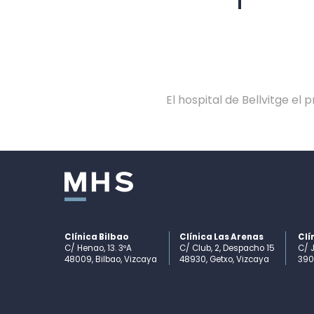
El hospital de Bellvitge e
Clínica Bilbao
Clínica Las Arenas
Clí
C/ Henao, 13. 3ºA
C/ Club, 2, Despacho 15
C/ J
48009, Bilbao, Vizcaya
48930, Getxo, Vizcaya
390