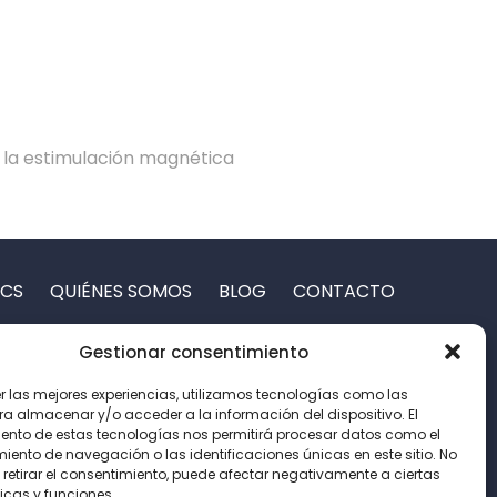
o la estimulación magnética
DCS
QUIÉNES SOMOS
BLOG
CONTACTO
Gestionar consentimiento
 · 1
er las mejores experiencias, utilizamos tecnologías como las
o, Vizcaya
ra almacenar y/o acceder a la información del dispositivo. El
ento de estas tecnologías nos permitirá procesar datos como el
ento de navegación o las identificaciones únicas en este sitio. No
 retirar el consentimiento, puede afectar negativamente a ciertas
icas y funciones.