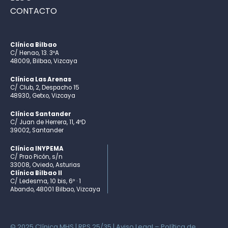
CONTACTO
Clínica Bilbao
C/ Henao, 13. 3ºA
48009, Bilbao, Vizcaya
Clínica Las Arenas
C/ Club, 2, Despacho 15
48930, Getxo, Vizcaya
Clínica Santander
C/ Juan de Herrera, 11, 4ºD
39002, Santander
Clínica INYPEMA
C/ Prao Picón, s/n
33008, Oviedo, Asturias
Clínica Bilbao II
C/ Ledesma, 10 bis, 6º · 1
Abando, 48001 Bilbao, Vizcaya
© 2025 Clínica MHS | RPS 25/35 |
Aviso Legal
–
Política de