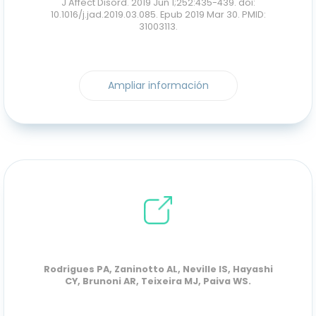
J Affect Disord. 2019 Jun 1;252:435-439. doi:
10.1016/j.jad.2019.03.085. Epub 2019 Mar 30. PMID:
31003113.
Ampliar información
Rodrigues PA, Zaninotto AL, Neville IS, Hayashi
CY, Brunoni AR, Teixeira MJ, Paiva WS.