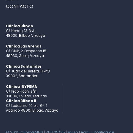
CONTACTO
Clínica Bilbao
C/ Henao, 13. 3ºA
48009, Bilbao, Vizcaya
Clínica Las Arenas
C/ Club, 2, Despacho 15
48930, Getxo, Vizcaya
Clínica Santander
C/ Juan de Herrera, 11, 4ºD
39002, Santander
Clínica INYPEMA
C/ Prao Picón, s/n
33008, Oviedo, Asturias
Clínica Bilbao II
C/ Ledesma, 10 bis, 6º · 1
Abando, 48001 Bilbao, Vizcaya
© 2025 Clínica MHS | RPS 25/35 |
Aviso Legal
–
Política de