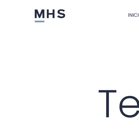
INIC
T