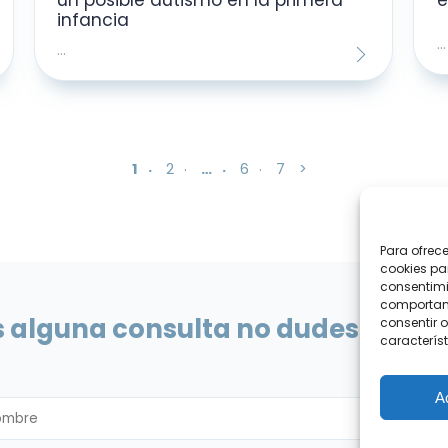
infancia
...
...
1
2
…
6
7
>
Para ofrec
cookies pa
consentimi
comportami
es alguna consulta no dudes en esc
consentir o
característ
A