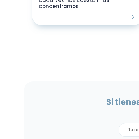
concentrarnos
...
Si tien