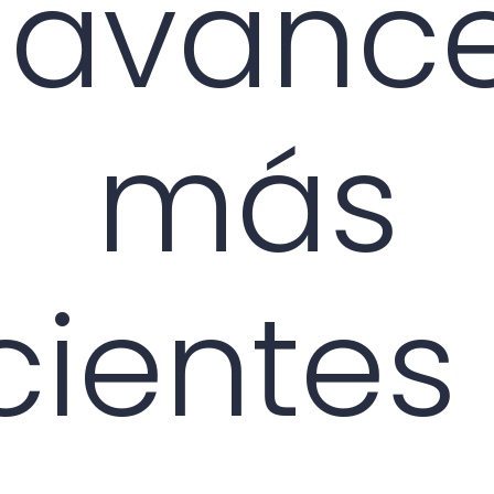
 avanc
más
cientes