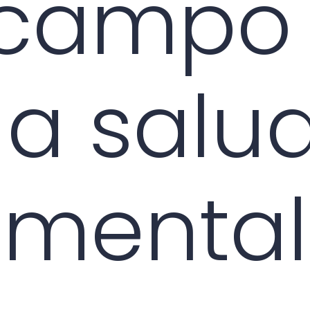
 campo
la salu
mental