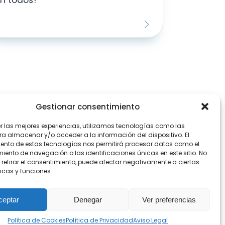
Gestionar consentimiento
er las mejores experiencias, utilizamos tecnologías como las
ra almacenar y/o acceder a la información del dispositivo. El
ento de estas tecnologías nos permitirá procesar datos como el
ento de navegación o las identificaciones únicas en este sitio. No
ribirnos
 retirar el consentimiento, puede afectar negativamente a ciertas
icas y funciones.
ceptar
Denegar
Ver preferencias
Política de Cookies
Política de Privacidad
Aviso Legal