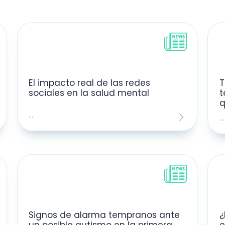
El impacto real de las redes
T
sociales en la salud mental
t
q
...
...
Signos de alarma tempranos ante
¿
un posible autismo en la primera
e