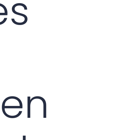
es
 en