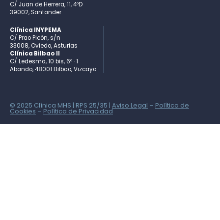
C/ Juan de Herrera, 11, 4ºD
39002, Santander
Clínica INYPEMA
C/ Prao Picón, s/n
33008, Oviedo, Asturias
Clínica Bilbao II
C/ Ledesma, 10 bis, 6º · 1
Abando, 48001 Bilbao, Vizcaya
© 2025 Clínica MHS | RPS 25/35 |
Aviso Legal
–
Política de
Cookies
–
Política de Privacidad