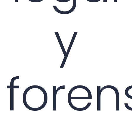
y
foren