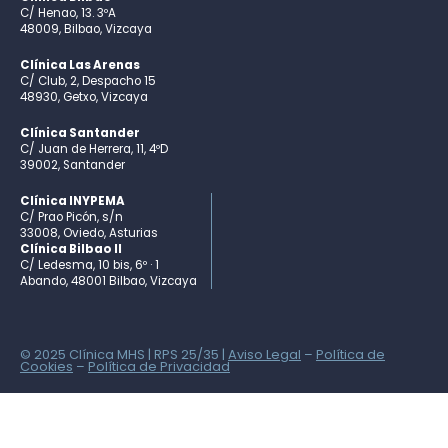
C/ Henao, 13. 3ºA
48009, Bilbao, Vizcaya
Clínica Las Arenas
C/ Club, 2, Despacho 15
48930, Getxo, Vizcaya
Clínica Santander
C/ Juan de Herrera, 11, 4ºD
39002, Santander
Clínica INYPEMA
C/ Prao Picón, s/n
33008, Oviedo, Asturias
Clínica Bilbao II
C/ Ledesma, 10 bis, 6º · 1
Abando, 48001 Bilbao, Vizcaya
© 2025 Clínica MHS | RPS 25/35 |
Aviso Legal
–
Política de
Cookies
–
Política de Privacidad